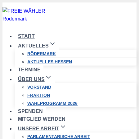
Zum
Inhalt
springen
START
AKTUELLES
RÖDERMARK
AKTUELLES HESSEN
TERMINE
ÜBER UNS
VORSTAND
FRAKTION
WAHLPROGRAMM 2026
SPENDEN
MITGLIED WERDEN
UNSERE ARBEIT
PARLAMENTARISCHE ARBEIT