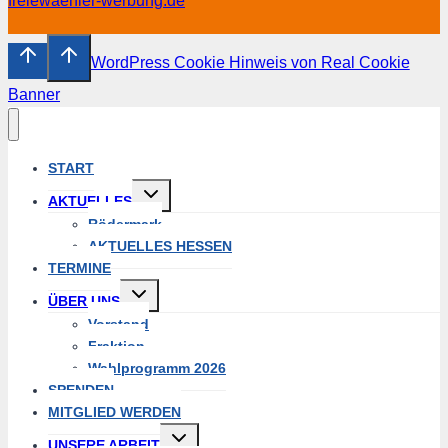
freiewaehler-werbung.de
WordPress Cookie Hinweis von Real Cookie
Banner
START
Untermenü
AKTUELLES
umschalten
Rödermark
AKTUELLES HESSEN
TERMINE
Untermenü
ÜBER UNS
umschalten
Vorstand
Fraktion
Wahlprogramm 2026
SPENDEN
MITGLIED WERDEN
Untermenü
UNSERE ARBEIT
umschalten