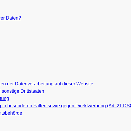
rer Daten?
n der Datenverarbeitung auf dieser Website
sonstige Drittstaaten
itung
 in besonderen Fällen sowie gegen Direktwerbung (Art. 21 D
hts­behörde