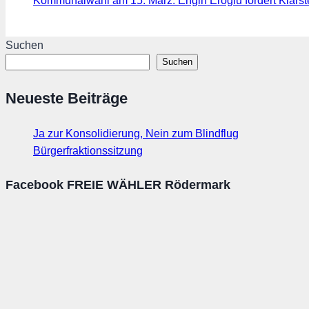
Kommunalwahl am 15. März: Engin Eroglu fordert Klarst
Suchen
Suchen
Neueste Beiträge
Ja zur Konsolidierung, Nein zum Blindflug
Bürgerfraktionssitzung
Facebook FREIE WÄHLER Rödermark