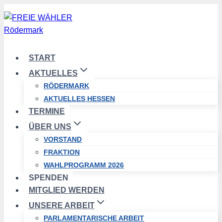
Zum
Inhalt
springen
START
AKTUELLES
RÖDERMARK
AKTUELLES HESSEN
TERMINE
ÜBER UNS
VORSTAND
FRAKTION
WAHLPROGRAMM 2026
SPENDEN
MITGLIED WERDEN
UNSERE ARBEIT
PARLAMENTARISCHE ARBEIT