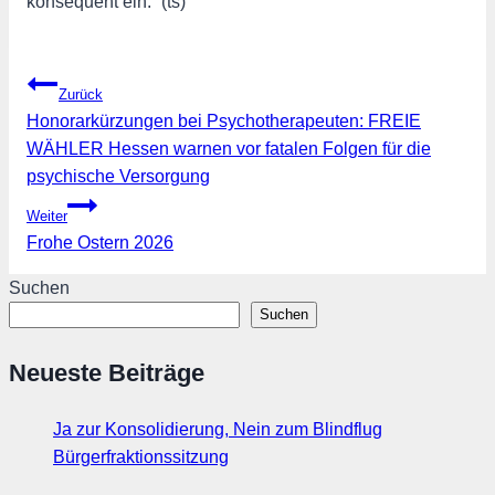
konsequent ein.“ (ts)
Beitragsnavigation
Zurück
Honorarkürzungen bei Psychotherapeuten: FREIE
WÄHLER Hessen warnen vor fatalen Folgen für die
psychische Versorgung
Weiter
Frohe Ostern 2026
Suchen
Suchen
Neueste Beiträge
Ja zur Konsolidierung, Nein zum Blindflug
Bürgerfraktionssitzung