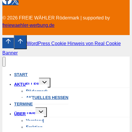
© 2026 FREIE WÄHLER Rödermark | supported by
freiewaehler-werbung.de
WordPress Cookie Hinweis von Real Cookie
Banner
START
Untermenü
AKTUELLES
umschalten
Rödermark
AKTUELLES HESSEN
TERMINE
Untermenü
ÜBER UNS
umschalten
Vorstand
Fraktion