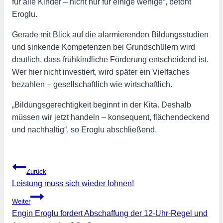
für alle Kinder – nicht nur für einige wenige“, betont
Eroglu.
Gerade mit Blick auf die alarmierenden Bildungsstudien
und sinkende Kompetenzen bei Grundschülern wird
deutlich, dass frühkindliche Förderung entscheidend ist.
Wer hier nicht investiert, wird später ein Vielfaches
bezahlen – gesellschaftlich wie wirtschaftlich.
„Bildungsgerechtigkeit beginnt in der Kita. Deshalb
müssen wir jetzt handeln – konsequent, flächendeckend
und nachhaltig“, so Eroglu abschließend.
Beitragsnavigation
Zurück
Leistung muss sich wieder lohnen!
Weiter
Engin Eroglu fordert Abschaffung der 12-Uhr-Regel und