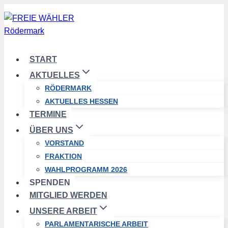
Zum
Inhalt
springen
START
AKTUELLES
RÖDERMARK
AKTUELLES HESSEN
TERMINE
ÜBER UNS
VORSTAND
FRAKTION
WAHLPROGRAMM 2026
SPENDEN
MITGLIED WERDEN
UNSERE ARBEIT
PARLAMENTARISCHE ARBEIT