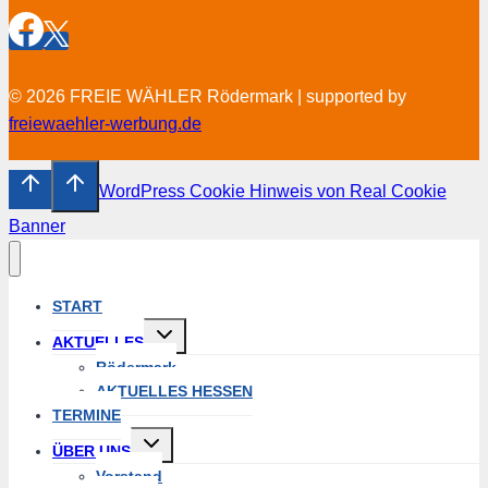
© 2026 FREIE WÄHLER Rödermark | supported by
freiewaehler-werbung.de
WordPress Cookie Hinweis von Real Cookie
Banner
START
Untermenü
AKTUELLES
umschalten
Rödermark
AKTUELLES HESSEN
TERMINE
Untermenü
ÜBER UNS
umschalten
Vorstand