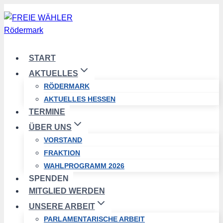
Zum
Inhalt
springen
START
AKTUELLES
RÖDERMARK
AKTUELLES HESSEN
TERMINE
ÜBER UNS
VORSTAND
FRAKTION
WAHLPROGRAMM 2026
SPENDEN
MITGLIED WERDEN
UNSERE ARBEIT
PARLAMENTARISCHE ARBEIT