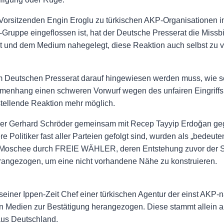
rsitzenden Engin Eroglu zu türkischen AKP-Organisationen in z
ruppe eingeflossen ist, hat der Deutsche Presserat die Missbil
t und dem Medium nahegelegt, diese Reaktion auch selbst zu ve
om Deutschen Presserat darauf hingewiesen werden muss, wie ser
hang einen schweren Vorwurf wegen des unfairen Eingriffs 
stellende Reaktion mehr möglich.
er Gerhard Schröder gemeinsam mit Recep Tayyip Erdoğan geg
Politiker fast aller Parteien gefolgt sind, wurden als „bedeut
en Moschee durch FREIE WÄHLER, deren Entstehung zuvor der 
herangezogen, um eine nicht vorhandene Nähe zu konstruieren.
seiner Ippen-Zeit Chef einer türkischen Agentur der einst AKP
n Medien zur Bestätigung herangezogen. Diese stammt allein a
aus Deutschland.