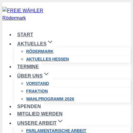
Zum
Inhalt
springen
START
AKTUELLES
RÖDERMARK
AKTUELLES HESSEN
TERMINE
ÜBER UNS
VORSTAND
FRAKTION
WAHLPROGRAMM 2026
SPENDEN
MITGLIED WERDEN
UNSERE ARBEIT
PARLAMENTARISCHE ARBEIT