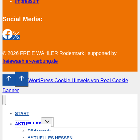
Impressum
Social Media:
© 2026 FREIE WÄHLER Rödermark | supported by
freiewaehler-werbung.de
WordPress Cookie Hinweis von Real Cookie
Banner
START
Untermenü
AKTUELLES
umschalten
Rödermark
AKTUELLES HESSEN