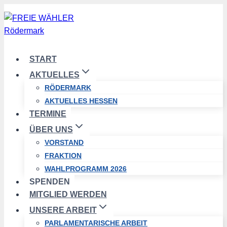
Zum
Inhalt
springen
START
AKTUELLES
RÖDERMARK
AKTUELLES HESSEN
TERMINE
ÜBER UNS
VORSTAND
FRAKTION
WAHLPROGRAMM 2026
SPENDEN
MITGLIED WERDEN
UNSERE ARBEIT
PARLAMENTARISCHE ARBEIT