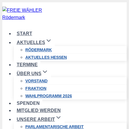
Zum
Inhalt
springen
START
AKTUELLES
RÖDERMARK
AKTUELLES HESSEN
TERMINE
ÜBER UNS
VORSTAND
FRAKTION
WAHLPROGRAMM 2026
SPENDEN
MITGLIED WERDEN
UNSERE ARBEIT
PARLAMENTARISCHE ARBEIT