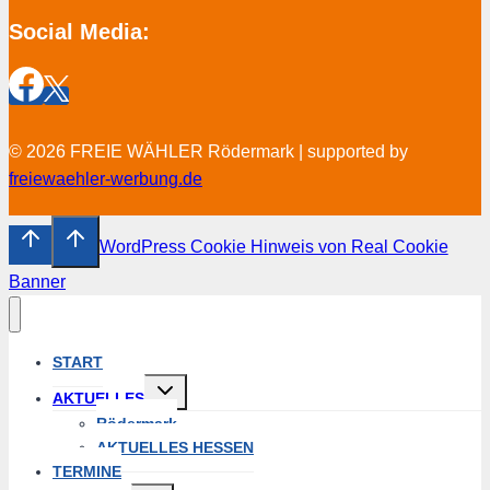
Social Media:
© 2026 FREIE WÄHLER Rödermark | supported by
freiewaehler-werbung.de
WordPress Cookie Hinweis von Real Cookie
Banner
START
Untermenü
AKTUELLES
umschalten
Rödermark
AKTUELLES HESSEN
TERMINE