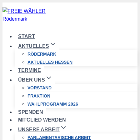
Zum
Inhalt
springen
START
AKTUELLES
RÖDERMARK
AKTUELLES HESSEN
TERMINE
ÜBER UNS
VORSTAND
FRAKTION
WAHLPROGRAMM 2026
SPENDEN
MITGLIED WERDEN
UNSERE ARBEIT
PARLAMENTARISCHE ARBEIT