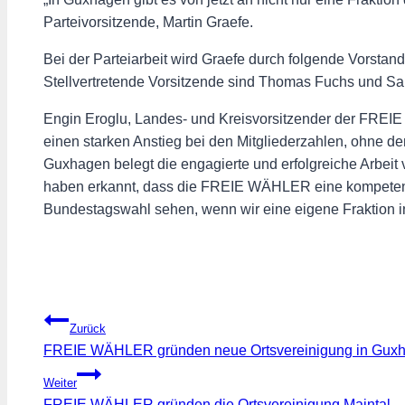
Parteivorsitzende, Martin Graefe.
Bei der Parteiarbeit wird Graefe durch folgende Vorstands
Stellvertretende Vorsitzende sind Thomas Fuchs und Sabr
Engin Eroglu, Landes- und Kreisvorsitzender der FREIE
einen starken Anstieg bei den Mitgliederzahlen, ohne 
Guxhagen belegt die engagierte und erfolgreiche Arbeit
haben erkannt, dass die FREIE WÄHLER eine kompetente 
Bundestagswahl sehen, wenn wir eine eigene Fraktion in
Beitragsnavigation
Zurück
FREIE WÄHLER gründen neue Ortsvereinigung in Gux
Weiter
FREIE WÄHLER gründen die Ortsvereinigung Maintal