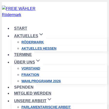
Zum
Inhalt
springen
START
AKTUELLES
RÖDERMARK
AKTUELLES HESSEN
TERMINE
ÜBER UNS
VORSTAND
FRAKTION
WAHLPROGRAMM 2026
SPENDEN
MITGLIED WERDEN
UNSERE ARBEIT
PARLAMENTARISCHE ARBEIT