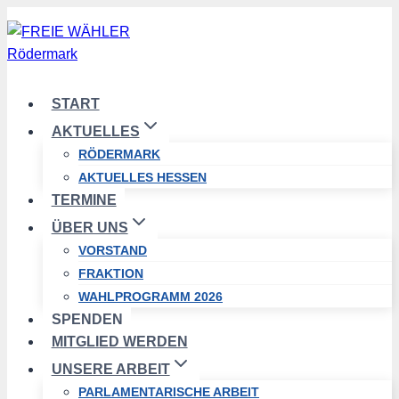
Zum
Inhalt
springen
START
AKTUELLES
RÖDERMARK
AKTUELLES HESSEN
TERMINE
ÜBER UNS
VORSTAND
FRAKTION
WAHLPROGRAMM 2026
SPENDEN
MITGLIED WERDEN
UNSERE ARBEIT
PARLAMENTARISCHE ARBEIT