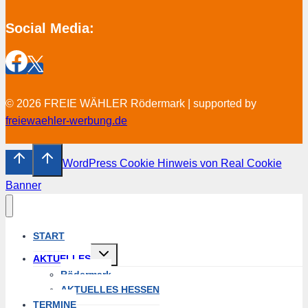
Social Media:
© 2026 FREIE WÄHLER Rödermark | supported by
freiewaehler-werbung.de
WordPress Cookie Hinweis von Real Cookie
Banner
START
Untermenü
AKTUELLES
umschalten
Rödermark
AKTUELLES HESSEN
TERMINE