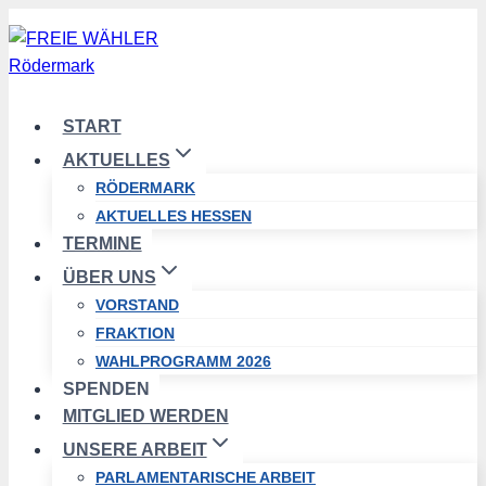
Zum
Inhalt
springen
START
AKTUELLES
RÖDERMARK
AKTUELLES HESSEN
TERMINE
ÜBER UNS
VORSTAND
FRAKTION
WAHLPROGRAMM 2026
SPENDEN
MITGLIED WERDEN
UNSERE ARBEIT
PARLAMENTARISCHE ARBEIT