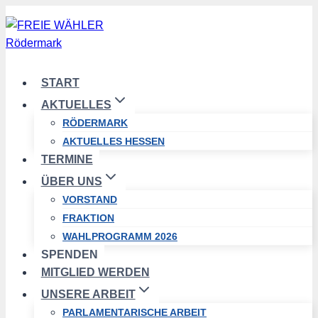
Zum
Inhalt
springen
START
AKTUELLES
RÖDERMARK
AKTUELLES HESSEN
TERMINE
ÜBER UNS
VORSTAND
FRAKTION
WAHLPROGRAMM 2026
SPENDEN
MITGLIED WERDEN
UNSERE ARBEIT
PARLAMENTARISCHE ARBEIT