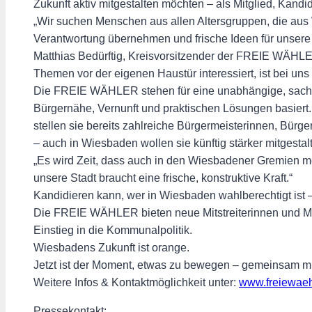
Zukunft aktiv mitgestalten möchten – als Mitglied, Kandi
„Wir suchen Menschen aus allen Altersgruppen, die a
Verantwortung übernehmen und frische Ideen für unsere S
Matthias Bedürftig, Kreisvorsitzender der FREIE WÄHLE
Themen vor der eigenen Haustür interessiert, ist bei uns 
Die FREIE WÄHLER stehen für eine unabhängige, sachor
Bürgernähe, Vernunft und praktischen Lösungen basiert
stellen sie bereits zahlreiche Bürgermeisterinnen, Bürg
– auch in Wiesbaden wollen sie künftig stärker mitgestal
„Es wird Zeit, dass auch in den Wiesbadener Gremien m
unsere Stadt braucht eine frische, konstruktive Kraft.“
Kandidieren kann, wer in Wiesbaden wahlberechtigt ist –
Die FREIE WÄHLER bieten neue Mitstreiterinnen und Mit
Einstieg in die Kommunalpolitik.
Wiesbadens Zukunft ist orange.
Jetzt ist der Moment, etwas zu bewegen – gemeinsam
Weitere Infos & Kontaktmöglichkeit unter:
www.freiewaeh
Pressekontakt: