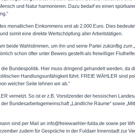
t Mensch und Natur harmonieren. Dazu bedarf es einen spürbare
ng.“
s monatlichen Einkommens erst ab 2.000 Euro. Dies bedeutet
d somit eine direkte Wertschöpfung aller Arbeitstätigen.
 um beide Wahlstimmen, um ihn und seine Partei zukünftig zum 
önlich schon öfter unter Beweis gestellt-als freiwilliger Fluthel
ür die Bundespolitik. Hier muss dringend gehandelt werden, da d
olitischen Handlungsunfähigkeit führt. FREIE WÄHLER sind poli
 von welcher Seite lehnen wir ab.“
R vernetzt. So ist er z.B. Vorsitzender der hessischen Landes
er der Bundesarbeitsgemeinschaft „Ländliche Räume“ sowie „Mitt
mann sind per Mail an info@freiewaehler-fulda.de sowie per 
ember zudem für Gespräche in der Fuldaer Innenstadt zur Verf