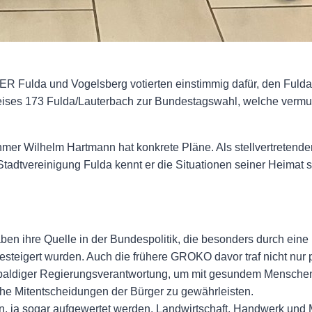
ER Fulda und Vogelsberg votierten einstimmig dafür, den Fuld
ses 173 Fulda/Lauterbach zur Bundestagswahl, welche vermutl
mer Wilhelm Hartmann hat konkrete Pläne. Als stellvertretende
tvereinigung Fulda kennt er die Situationen seiner Heimat sehr
n ihre Quelle in der Bundespolitik, die besonders durch eine 
esteigert wurden. Auch die frühere GROKO davor traf nicht nur 
ldiger Regierungsverantwortung, um mit gesundem Menschenve
ische Mitentscheidungen der Bürger zu gewährleisten.
en, ja sogar aufgewertet werden. Landwirtschaft, Handwerk und 