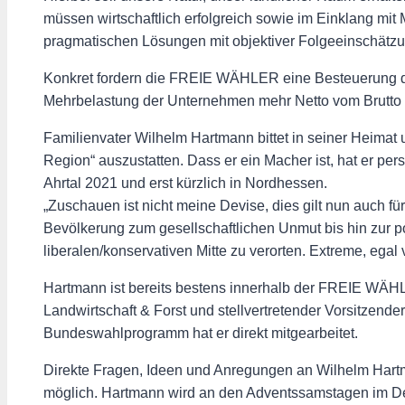
müssen wirtschaftlich erfolgreich sowie im Einklang mi
pragmatischen Lösungen mit objektiver Folgeeinschätzu
Konkret fordern die FREIE WÄHLER eine Besteuerung de
Mehrbelastung der Unternehmen mehr Netto vom Brutto un
Familienvater Wilhelm Hartmann bittet in seiner Heimat
Region“ auszustatten. Dass er ein Macher ist, hat er pers
Ahrtal 2021 und erst kürzlich in Nordhessen.
„Zuschauen ist nicht meine Devise, dies gilt nun auch f
Bevölkerung zum gesellschaftlichen Unmut bis hin zur p
liberalen/konservativen Mitte zu verorten. Extreme, egal
Hartmann ist bereits bestens innerhalb der FREIE WÄHLE
Landwirtschaft & Forst und stellvertretender Vorsitzend
Bundeswahlprogramm hat er direkt mitgearbeitet.
Direkte Fragen, Ideen und Anregungen an Wilhelm Hart
möglich. Hartmann wird an den Adventssamstagen im Dez