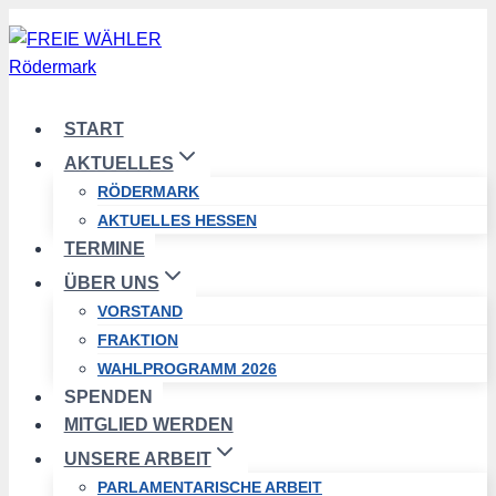
Zum
Inhalt
springen
START
AKTUELLES
RÖDERMARK
AKTUELLES HESSEN
TERMINE
ÜBER UNS
VORSTAND
FRAKTION
WAHLPROGRAMM 2026
SPENDEN
MITGLIED WERDEN
UNSERE ARBEIT
PARLAMENTARISCHE ARBEIT