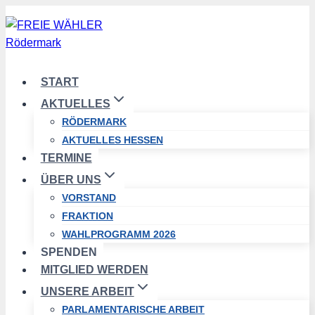
Zum
Inhalt
springen
START
AKTUELLES
RÖDERMARK
AKTUELLES HESSEN
TERMINE
ÜBER UNS
VORSTAND
FRAKTION
WAHLPROGRAMM 2026
SPENDEN
MITGLIED WERDEN
UNSERE ARBEIT
PARLAMENTARISCHE ARBEIT