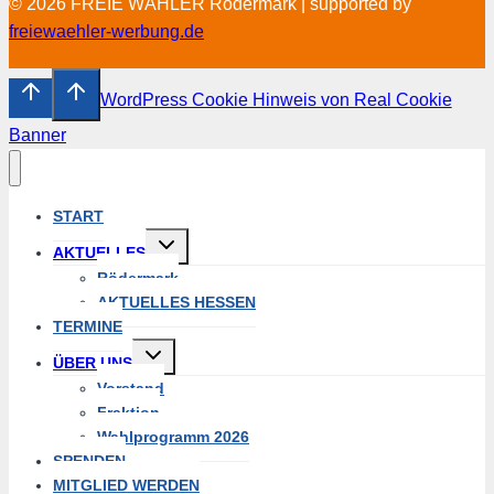
© 2026 FREIE WÄHLER Rödermark | supported by
freiewaehler-werbung.de
WordPress Cookie Hinweis von Real Cookie
Banner
START
Untermenü
AKTUELLES
umschalten
Rödermark
AKTUELLES HESSEN
TERMINE
Untermenü
ÜBER UNS
umschalten
Vorstand
Fraktion
Wahlprogramm 2026
SPENDEN
MITGLIED WERDEN