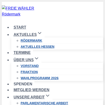
Zum
Inhalt
springen
START
AKTUELLES
RÖDERMARK
AKTUELLES HESSEN
TERMINE
ÜBER UNS
VORSTAND
FRAKTION
WAHLPROGRAMM 2026
SPENDEN
MITGLIED WERDEN
UNSERE ARBEIT
PARLAMENTARISCHE ARBEIT