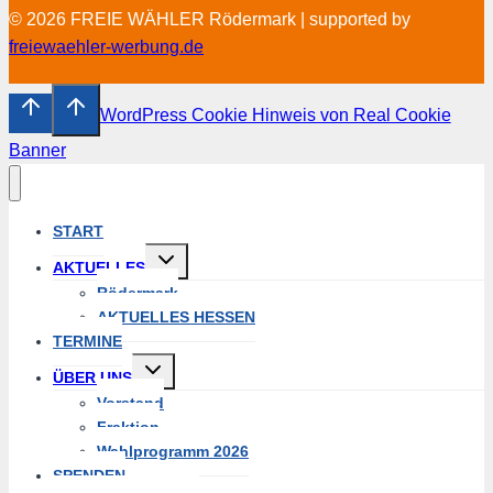
© 2026 FREIE WÄHLER Rödermark | supported by
freiewaehler-werbung.de
WordPress Cookie Hinweis von Real Cookie
Banner
START
Untermenü
AKTUELLES
umschalten
Rödermark
AKTUELLES HESSEN
TERMINE
Untermenü
ÜBER UNS
umschalten
Vorstand
Fraktion
Wahlprogramm 2026
SPENDEN