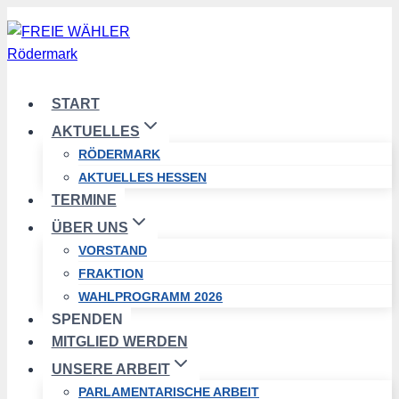
Zum
Inhalt
springen
START
AKTUELLES
RÖDERMARK
AKTUELLES HESSEN
TERMINE
ÜBER UNS
VORSTAND
FRAKTION
WAHLPROGRAMM 2026
SPENDEN
MITGLIED WERDEN
UNSERE ARBEIT
PARLAMENTARISCHE ARBEIT