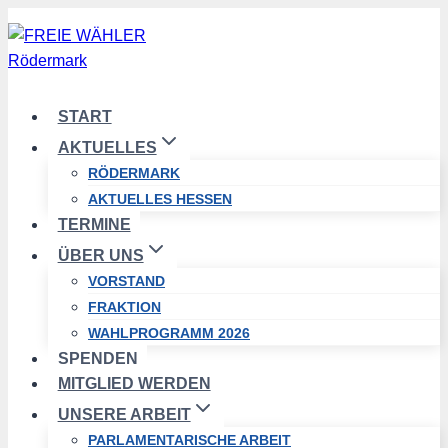
Zum
Inhalt
springen
START
AKTUELLES
RÖDERMARK
AKTUELLES HESSEN
TERMINE
ÜBER UNS
VORSTAND
FRAKTION
WAHLPROGRAMM 2026
SPENDEN
MITGLIED WERDEN
UNSERE ARBEIT
PARLAMENTARISCHE ARBEIT