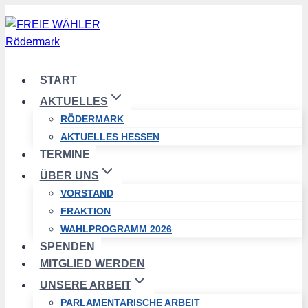
Zum
Inhalt
springen
START
AKTUELLES
RÖDERMARK
AKTUELLES HESSEN
TERMINE
ÜBER UNS
VORSTAND
FRAKTION
WAHLPROGRAMM 2026
SPENDEN
MITGLIED WERDEN
UNSERE ARBEIT
PARLAMENTARISCHE ARBEIT