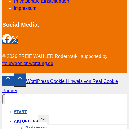
Privatsphäre Einstellungen
Impressum
Social Media:
© 2026 FREIE WÄHLER Rödermark | supported by
freiewaehler-werbung.de
WordPress Cookie Hinweis von Real Cookie
Banner
START
Untermenü
AKTUELLES
umschalten
Rödermark