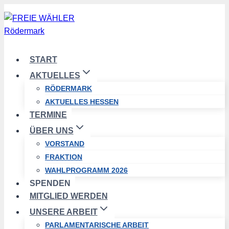
Zum
Inhalt
springen
START
AKTUELLES
RÖDERMARK
AKTUELLES HESSEN
TERMINE
ÜBER UNS
VORSTAND
FRAKTION
WAHLPROGRAMM 2026
SPENDEN
MITGLIED WERDEN
UNSERE ARBEIT
PARLAMENTARISCHE ARBEIT