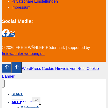
Privatsphäre Einstellungen
Impressum
Social Media:
© 2026 FREIE WÄHLER Rödermark | supported by
freiewaehler-werbung.de
WordPress Cookie Hinweis von Real Cookie
Banner
START
Untermenü
AKTUELLES
umschalten
Rödermark