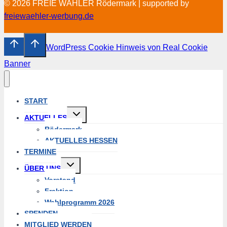
© 2026 FREIE WÄHLER Rödermark | supported by
freiewaehler-werbung.de
WordPress Cookie Hinweis von Real Cookie
Banner
START
Untermenü
AKTUELLES
umschalten
Rödermark
AKTUELLES HESSEN
TERMINE
Untermenü
ÜBER UNS
umschalten
Vorstand
Fraktion
Wahlprogramm 2026
SPENDEN
MITGLIED WERDEN