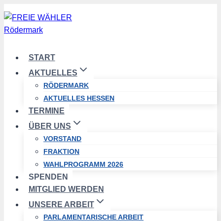
Zum
Inhalt
springen
START
AKTUELLES
RÖDERMARK
AKTUELLES HESSEN
TERMINE
ÜBER UNS
VORSTAND
FRAKTION
WAHLPROGRAMM 2026
SPENDEN
MITGLIED WERDEN
UNSERE ARBEIT
PARLAMENTARISCHE ARBEIT