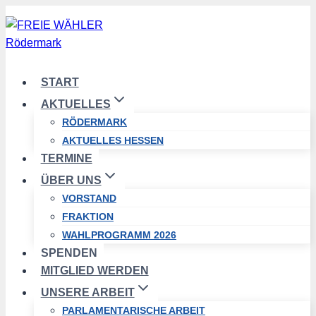
Zum
Inhalt
springen
START
AKTUELLES
RÖDERMARK
AKTUELLES HESSEN
TERMINE
ÜBER UNS
VORSTAND
FRAKTION
WAHLPROGRAMM 2026
SPENDEN
MITGLIED WERDEN
UNSERE ARBEIT
PARLAMENTARISCHE ARBEIT