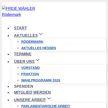
Zum
Inhalt
springen
START
AKTUELLES
RÖDERMARK
AKTUELLES HESSEN
TERMINE
ÜBER UNS
VORSTAND
FRAKTION
WAHLPROGRAMM 2026
SPENDEN
MITGLIED WERDEN
UNSERE ARBEIT
PARLAMENTARISCHE ARBEIT