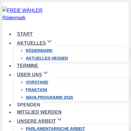
Zum
Inhalt
springen
START
AKTUELLES
RÖDERMARK
AKTUELLES HESSEN
TERMINE
ÜBER UNS
VORSTAND
FRAKTION
WAHLPROGRAMM 2026
SPENDEN
MITGLIED WERDEN
UNSERE ARBEIT
PARLAMENTARISCHE ARBEIT