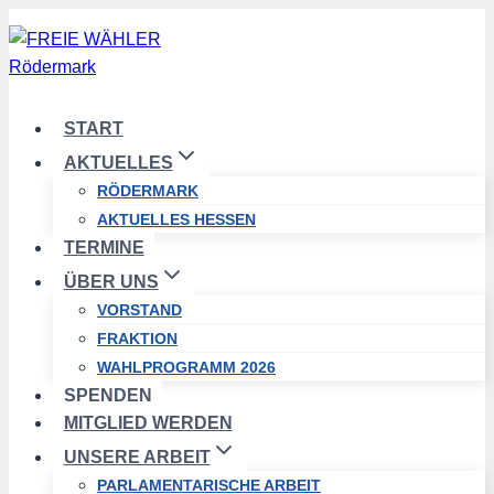
Zum
Inhalt
springen
START
AKTUELLES
RÖDERMARK
AKTUELLES HESSEN
TERMINE
ÜBER UNS
VORSTAND
FRAKTION
WAHLPROGRAMM 2026
SPENDEN
MITGLIED WERDEN
UNSERE ARBEIT
PARLAMENTARISCHE ARBEIT