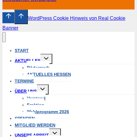
WordPress Cookie Hinweis von Real Cookie
Banner
START
Untermenü
AKTUELLES
umschalten
Rödermark
AKTUELLES HESSEN
TERMINE
Untermenü
ÜBER UNS
umschalten
Vorstand
Fraktion
Wahlprogramm 2026
SPENDEN
MITGLIED WERDEN
Untermenü
UNSERE ARBEIT
umschalten