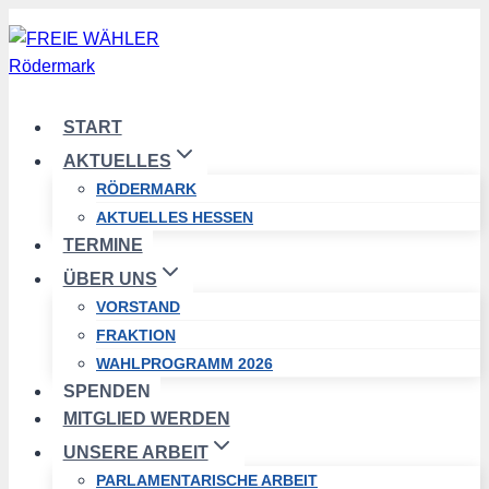
Zum
Inhalt
springen
START
AKTUELLES
RÖDERMARK
AKTUELLES HESSEN
TERMINE
ÜBER UNS
VORSTAND
FRAKTION
WAHLPROGRAMM 2026
SPENDEN
MITGLIED WERDEN
UNSERE ARBEIT
PARLAMENTARISCHE ARBEIT